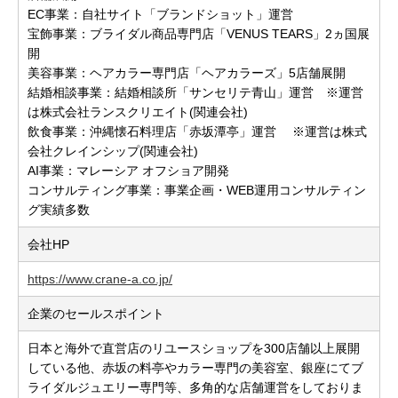
EC事業：自社サイト「ブランドショット」運営
宝飾事業：ブライダル商品専門店「VENUS TEARS」2ヵ国展
開
美容事業：ヘアカラー専門店「ヘアカラーズ」5店舗展開
結婚相談事業：結婚相談所「サンセリテ青山」運営 ※運営
は株式会社ランスクリエイト(関連会社)
飲食事業：沖縄懐石料理店「赤坂潭亭」運営 ※運営は株式
会社クレインシップ(関連会社)
AI事業：マレーシア オフショア開発
コンサルティング事業：事業企画・WEB運用コンサルティン
グ実績多数
会社HP
https://www.crane-a.co.jp/
企業のセールスポイント
日本と海外で直営店のリユースショップを300店舗以上展開
している他、赤坂の料亭やカラー専門の美容室、銀座にてブ
ライダルジュエリー専門等、多角的な店舗運営をしておりま