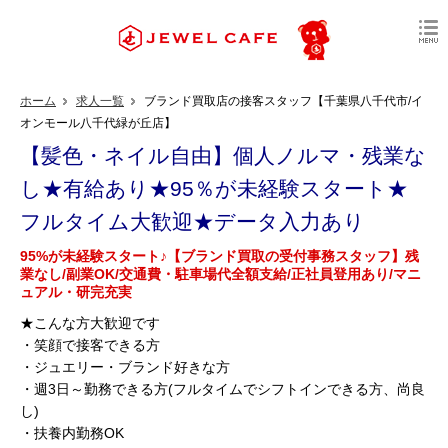
ホーム
求人一覧
ブランド買取店の接客スタッフ【千葉県八千代市/イ
オンモール八千代緑が丘店】
【髪色・ネイル自由】個人ノルマ・残業な
し★有給あり★95％が未経験スタート★
フルタイム大歓迎★データ入力あり
95%が未経験スタート♪【ブランド買取の受付事務スタッフ】残
業なし/副業OK/交通費・駐車場代全額支給/正社員登用あり/マニ
ュアル・研完充実
★こんな方大歓迎です
・笑顔で接客できる方
・ジュエリー・ブランド好きな方
・週3日～勤務できる方(フルタイムでシフトインできる方、尚良
し)
・扶養内勤務OK