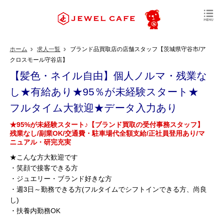
ホーム
求人一覧
ブランド品買取店の店舗スタッフ【茨城県守谷市/ア
クロスモール守谷店】
【髪色・ネイル自由】個人ノルマ・残業な
し★有給あり★95％が未経験スタート★
フルタイム大歓迎★データ入力あり
★95%が未経験スタート♪【ブランド買取の受付事務スタッフ】
残業なし/副業OK/交通費・駐車場代全額支給/正社員登用あり/マ
ニュアル・研完充実
★こんな方大歓迎です
・笑顔で接客できる方
・ジュエリー・ブランド好きな方
・週3日～勤務できる方(フルタイムでシフトインできる方、尚良
し)
・扶養内勤務OK