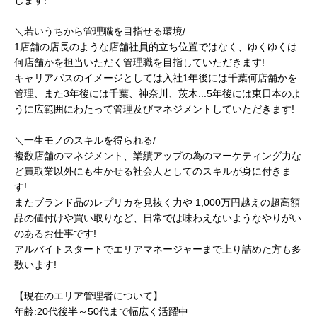
します!
＼若いうちから管理職を目指せる環境/
1店舗の店長のような店舗社員的立ち位置ではなく、ゆくゆくは
何店舗かを担当いただく管理職を目指していただきます!
キャリアパスのイメージとしては入社1年後には千葉何店舗かを
管理、また3年後には千葉、神奈川、茨木...5年後には東日本のよ
うに広範囲にわたって管理及びマネジメントしていただきます!
＼一生モノのスキルを得られる/
複数店舗のマネジメント、業績アップの為のマーケティング力な
ど買取業以外にも生かせる社会人としてのスキルが身に付きま
す!
またブランド品のレプリカを見抜く力や 1,000万円越えの超高額
品の値付けや買い取りなど、日常では味わえないようなやりがい
のあるお仕事です!
アルバイトスタートでエリアマネージャーまで上り詰めた方も多
数います!
【現在のエリア管理者について】
年齢:20代後半～50代まで幅広く活躍中